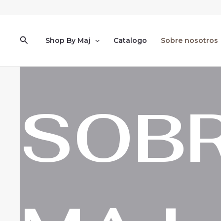
Ir
al
contenido
Buscar
Shop By Maj
Catalogo
Sobre nosotros
SOB