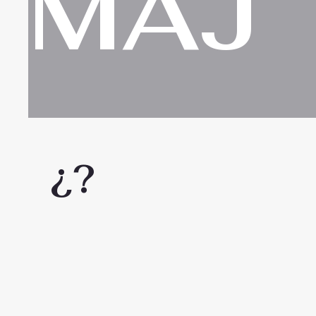
MAJ
¿?