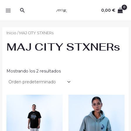
Ir
Buscar
al
0,00
€
MAIN
contenido
MENU
Inicio
/ MAJ CITY STXNERs
MAJ CITY STXNERs
Mostrando los 2 resultados